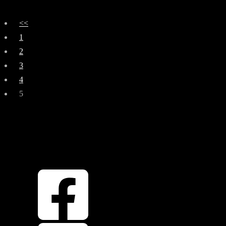
<<
1
2
3
4
5
OBEN
ZURÜCK NACH