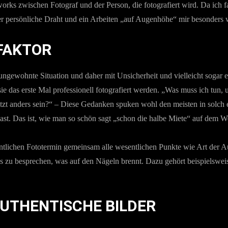
rks zwischen Fotograf und der Person, die fotografiert wird. Da ich fa
er persönliche Draht und ein Arbeiten „auf Augenhöhe“ mir besonders 
FAKTOR
e ungewohnte Situation und daher mit Unsicherheit und vielleicht soga
das erste Mal professionell fotografiert werden. „Was muss ich tun, u
 jetzt anders sein?“ – Diese Gedanken spuken wohl den meisten in solch 
st. Das ist, wie man so schön sagt „schon die halbe Miete“ auf dem 
tlichen Fototermin gemeinsam alle wesentlichen Punkte wie Art der A
es zu besprechen, was auf den Nägeln brennt. Dazu gehört beispielswei
AUTHENTISCHE BILDER