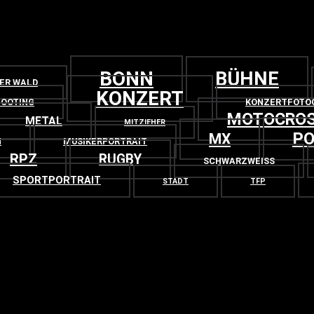
BONN
BÜHNE
GER WALD
KONZERT
OOTING
KONZERTFOTO
MOTOCRO
METAL
MITZIEHER
PO
MX
N
MUSIKERPORTRAIT
RPZ
RUGBY
SCHWARZWEISS
SPORTPORTRAIT
STADT
TFP