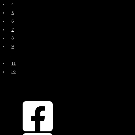
4
5
6
7
8
9
...
11
>>
OBEN
ZURÜCK NACH