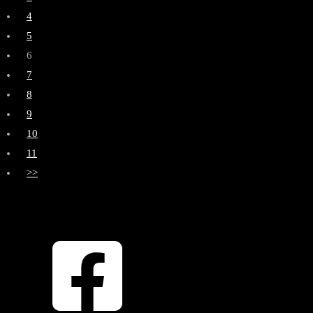
4
5
6
7
8
9
10
11
>>
OBEN
ZURÜCK NACH