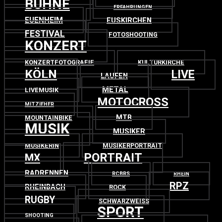
BÜHNE
ERFAHRUNGEN
EUENHEIM
EUSKIRCHEN
FESTIVAL
FOTOSHOOTING
KONZERT
KONZERTFOTOGRAFIE
KULTURKIRCHE
KÖLN
LIVE
LAUFEN
METAL
LIVEMUSIK
MOTOCROSS
MITZIEHER
MTB
MOUNTAINBIKE
MUSIK
MUSIKER
MUSIKERIN
MUSIKERPORTRAIT
PORTRAIT
MX
RADRENNEN
RCBRS
RHEIN
RPZ
RHEINBACH
ROCK
RUGBY
SCHWARZWEISS
SPORT
SHOOTING