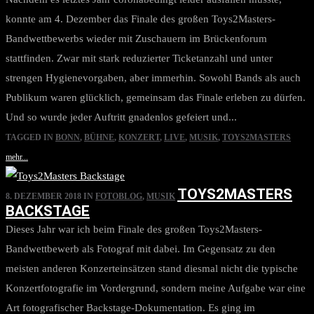
konnte am 4. Dezember das Finale des großen Toys2Masters-
Bandwettbewerbs wieder mit Zuschauern im Brückenforum
stattfinden. Zwar mit stark reduzierter Ticketanzahl und unter
strengen Hygienevorgaben, aber immerhin. Sowohl Bands als auch
Publikum waren glücklich, gemeinsam das Finale erleben zu dürfen.
Und so wurde jeder Auftritt gnadenlos gefeiert und...
TAGGED IN
BONN
,
BÜHNE
,
KONZERT
,
LIVE
,
MUSIK
,
TOYS2MASTERS
mehr...
TOYS2MASTERS
8. DEZEMBER 2018
IN
FOTOBLOG
,
MUSIK
BACKSTAGE
Dieses Jahr war ich beim Finale des großen Toys2Masters-
Bandwettbewerb als Fotograf mit dabei. Im Gegensatz zu den
meisten anderen Konzerteinsätzen stand diesmal nicht die typische
Konzertfotografie im Vordergrund, sondern meine Aufgabe war eine
Art fotografischer Backstage-Dokumentation. Es ging im