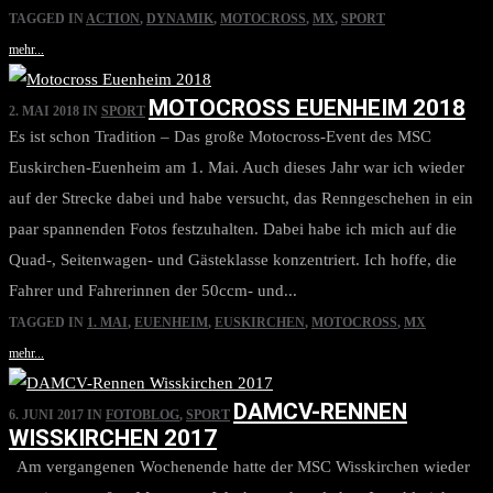
TAGGED IN
ACTION
,
DYNAMIK
,
MOTOCROSS
,
MX
,
SPORT
mehr...
MOTOCROSS EUENHEIM 2018
2. MAI 2018
IN
SPORT
Es ist schon Tradition – Das große Motocross-Event des MSC
Euskirchen-Euenheim am 1. Mai. Auch dieses Jahr war ich wieder
auf der Strecke dabei und habe versucht, das Renngeschehen in ein
paar spannenden Fotos festzuhalten. Dabei habe ich mich auf die
Quad-, Seitenwagen- und Gästeklasse konzentriert. Ich hoffe, die
Fahrer und Fahrerinnen der 50ccm- und...
TAGGED IN
1. MAI
,
EUENHEIM
,
EUSKIRCHEN
,
MOTOCROSS
,
MX
mehr...
DAMCV-RENNEN
6. JUNI 2017
IN
FOTOBLOG
,
SPORT
WISSKIRCHEN 2017
Am vergangenen Wochenende hatte der MSC Wisskirchen wieder