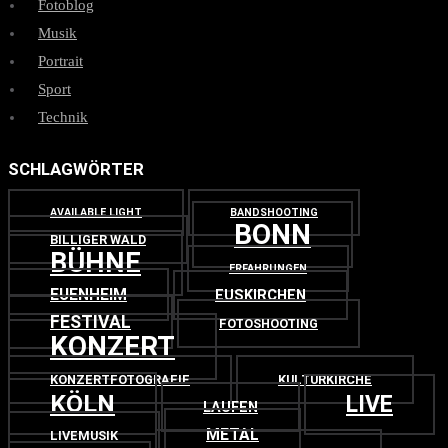
Fotoblog
Musik
Portrait
Sport
Technik
SCHLAGWÖRTER
AVAILABLE LIGHT
BANDSHOOTING
BONN
BILLIGER WALD
BÜHNE
ERFAHRUNGEN
EUENHEIM
EUSKIRCHEN
FESTIVAL
FOTOSHOOTING
KONZERT
KONZERTFOTOGRAFIE
KULTURKIRCHE
KÖLN
LIVE
LAUFEN
METAL
LIVEMUSIK