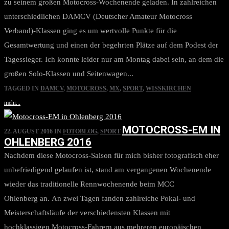
zu seinem großen Motocross-Wochenende geladen. In zahlreichen
unterschiedlichen DAMCV (Deutscher Amateur Motocross
Verband)-Klassen ging es um wertvolle Punkte für die
Gesamtwertung und einen der begehrten Plätze auf dem Podest der
Tagessieger. Ich konnte leider nur am Montag dabei sein, an dem die
großen Solo-Klassen und Seitenwagen...
TAGGED IN
DAMCV
,
MOTOCROSS
,
MX
,
SPORT
,
WISSKIRCHEN
mehr...
MOTOCROSS-EM IN
22. AUGUST 2016
IN
FOTOBLOG
,
SPORT
OHLENBERG 2016
Nachdem diese Motocross-Saison für mich bisher fotografisch eher
unbefriedigend gelaufen ist, stand am vergangenen Wochenende
wieder das traditionelle Rennwochenende beim MCC
Ohlenberg an. An zwei Tagen fanden zahlreiche Pokal- und
Meisterschaftsläufe der verschiedensten Klassen mit
hochklassigen Motocross-Fahrern aus mehreren europäischen