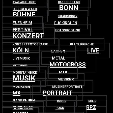
AVAILABLE LIGHT
BANDSHOOTING
BONN
BILLIGER WALD
BÜHNE
ERFAHRUNGEN
EUENHEIM
EUSKIRCHEN
FESTIVAL
FOTOSHOOTING
KONZERT
KONZERTFOTOGRAFIE
KULTURKIRCHE
KÖLN
LIVE
LAUFEN
METAL
LIVEMUSIK
MOTOCROSS
MITZIEHER
MTB
MOUNTAINBIKE
MUSIK
MUSIKER
MUSIKERIN
MUSIKERPORTRAIT
PORTRAIT
MX
RADRENNEN
RCBRS
RHEIN
RPZ
RHEINBACH
ROCK