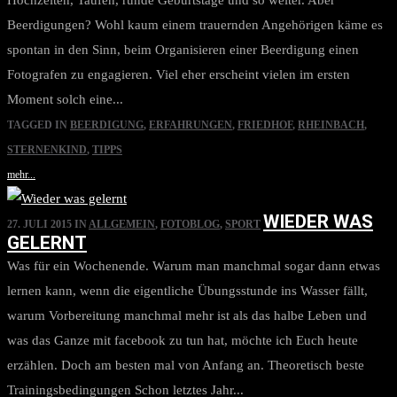
Hochzeiten, Taufen, runde Geburtstage und so weiter. Aber
Beerdigungen? Wohl kaum einem trauernden Angehörigen käme es
spontan in den Sinn, beim Organisieren einer Beerdigung einen
Fotografen zu engagieren. Viel eher erscheint vielen im ersten
Moment solch eine...
TAGGED IN
BEERDIGUNG
,
ERFAHRUNGEN
,
FRIEDHOF
,
RHEINBACH
,
STERNENKIND
,
TIPPS
mehr...
WIEDER WAS
27. JULI 2015
IN
ALLGEMEIN
,
FOTOBLOG
,
SPORT
GELERNT
Was für ein Wochenende. Warum man manchmal sogar dann etwas
lernen kann, wenn die eigentliche Übungsstunde ins Wasser fällt,
warum Vorbereitung manchmal mehr ist als das halbe Leben und
was das Ganze mit facebook zu tun hat, möchte ich Euch heute
erzählen. Doch am besten mal von Anfang an. Theoretisch beste
Trainingsbedingungen Schon letztes Jahr...