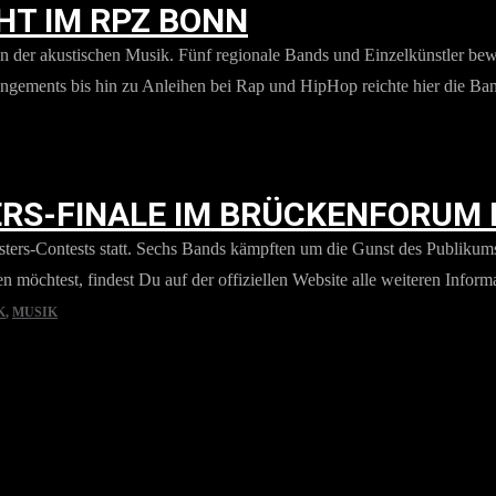
HT IM RPZ BONN
er akustischen Musik. Fünf regionale Bands und Einzelkünstler bewies
ements bis hin zu Anleihen bei Rap und HipHop reichte hier die Bandb
RS-FINALE IM BRÜCKENFORUM
rs-Contests statt. Sechs Bands kämpften um die Gunst des Publikums 
öchtest, findest Du auf der offiziellen Website alle weiteren Inform
K
,
MUSIK
RUNG