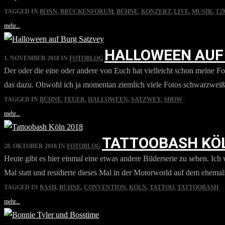
TAGGED IN
BONN
,
BRÜCKENFORUM
,
BÜHNE
,
KONZERT
,
LIVE
,
MUSIK
,
T2
mehr...
HALLOWEEN AUF
1. NOVEMBER 2018
IN
FOTOBLOG
Der oder die eine oder andere von Euch hat vielleicht schon meine F
das dazu. Obwohl ich ja momentan ziemlich viele Fotos schwarzweiß en
TAGGED IN
BÜHNE
,
FEUER
,
HALLOWEEN
,
SATZWEY
,
SHOW
mehr...
TATTOOBASH KÖL
28. OKTOBER 2018
IN
FOTOBLOG
Heute gibt es hier einmal eine etwas andere Bilderserie zu sehen. Ic
Mal statt und residierte dieses Mal in der Motorworld auf dem ehema
TAGGED IN
BASH
,
BÜHNE
,
CONVENTION
,
KÖLN
,
TATTOO
,
TATTOOBASH
mehr...