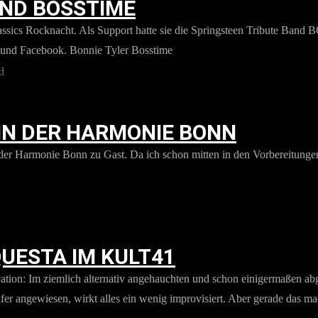
UND BOSSTIME
s Rocknacht. Als Support hatte sie die Springsteen Tribute Band BO
m und Facebook. Bonnie Tyler Bosstime
H
 IN DER HARMONIE BONN
der Harmonie Bonn zu Gast. Da ich schon mitten in den Vorbereitunge
UESTA IM KULT41
ion: Im ziemlich alternativ angehauchten und schon einigermaßen abge
lfer angewiesen, wirkt alles ein wenig improvisiert. Aber gerade das m