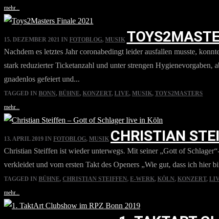
mehr...
TOYS2MASTER
15. DEZEMBER 2021
IN
FOTOBLOG
,
MUSIK
Nachdem es letztes Jahr coronabedingt leider ausfallen musste, ko
stark reduzierter Ticketanzahl und unter strengen Hygienevorgaben, 
gnadenlos gefeiert und...
TAGGED IN
BONN
,
BÜHNE
,
KONZERT
,
LIVE
,
MUSIK
,
TOYS2MASTERS
mehr...
CHRISTIAN STE
13. APRIL 2019
IN
FOTOBLOG
,
MUSIK
Christian Steiffen ist wieder unterwegs. Mit seiner „Gott of Schlag
verkleidet und vom ersten Takt des Openers „Wie gut, dass ich hier b
TAGGED IN
BÜHNE
,
CHRISTIAN STEIFFEN
,
E-WERK
,
KÖLN
,
KONZERT
,
LI
mehr...