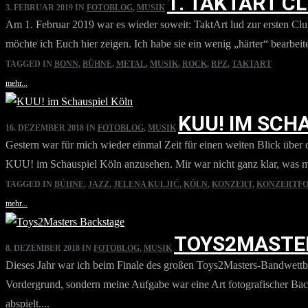
1. TAKTART C
3. FEBRUAR 2019
IN
FOTOBLOG
,
MUSIK
Am 1. Februar 2019 war es wieder soweit: TaktArt lud zur ersten C
möchte ich Euch hier zeigen. Ich habe sie ein wenig „härter“ bearbeitet
TAGGED IN
BONN
,
BÜHNE
,
METAL
,
MUSIK
,
ROCK
,
RPZ
,
TAKTART
mehr...
KUU! IM SCH
16. DEZEMBER 2018
IN
FOTOBLOG
,
MUSIK
Gestern war für mich wieder einmal Zeit für einen weiten Blick über 
KUU! im Schauspiel Köln anzusehen. Mir war nicht ganz klar, was mic
TAGGED IN
BÜHNE
,
JAZZ
,
JELENA KULJIĆ
,
KÖLN
,
KONZERT
,
KONZERTFO
mehr...
TOYS2MASTE
8. DEZEMBER 2018
IN
FOTOBLOG
,
MUSIK
Dieses Jahr war ich beim Finale des großen Toys2Masters-Bandwettbew
Vordergrund, sondern meine Aufgabe war eine Art fotografischer Bac
abspielt....