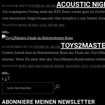
ACOUSTIC NIG
28. JANUAR 2018
IN
FOTOBLOG
,
MUSIK
Am vergangenen Freitag stand das RPZ Bonn wieder ganz im Zeichen d
vom klassischen Singer/Songwriter über komplexe Loop Station-Arrang
TAGGED IN
BONN
,
BÜHNE
,
LIVE
,
MUSIK
,
RPZ
mehr...
TOYS2MASTE
10. DEZEMBER 2017
IN
FOTOBLOG
,
MUSIK
Gestern Abend fand im Brückenforum Bonn das Finale des Toys2Maste
nehmen. Wenn Du mehr über den Toys2Masters-Bandcontests erfahren m
TAGGED IN
BONN
,
BRÜCKENFORUM
,
BÜHNE
,
KONZERT
,
LIVE
,
LIVEMUSI
mehr...
SEITENNUMMERIE
1
2
DER
ABONNIERE MEINEN NEWSLETTER