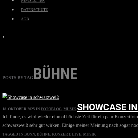
NEWSLETTER
DATENSCHUTZ
AGB
BÜHNE
POSTS BY TAG
SHOWCASE IN
18. OKTOBER 2025
IN
FOTOBLOG
,
MUSIK
Ich finde, es wird wieder einmal höchste Zeit für ein paar Konzertfot
schwarzweiß sehr gut wirken. Einige meiner Meinung nach sogar noch b
TAGGED IN
BONN
,
BÜHNE
,
KONZERT
,
LIVE
,
MUSIK