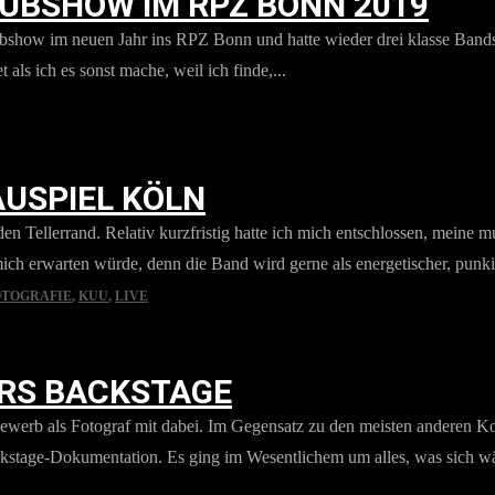
LUBSHOW IM RPZ BONN 2019
lubshow im neuen Jahr ins RPZ Bonn und hatte wieder drei klasse Band
 als ich es sonst mache, weil ich finde,...
AUSPIEL KÖLN
den Tellerrand. Relativ kurzfristig hatte ich mich entschlossen, meine
h erwarten würde, denn die Band wird gerne als energetischer, punkige
TOGRAFIE
,
KUU
,
LIVE
RS BACKSTAGE
erb als Fotograf mit dabei. Im Gegensatz zu den meisten anderen Konz
kstage-Dokumentation. Es ging im Wesentlichem um alles, was sich wä