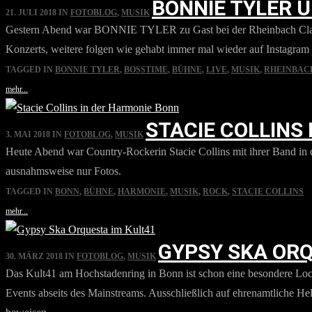
BONNIE TYLER 
21. JULI 2018
IN
FOTOBLOG
,
MUSIK
Gestern Abend war BONNIE TYLER zu Gast bei der Rheinbach Classic
Konzerts, weitere folgen wie gehabt immer mal wieder auf Instagra
TAGGED IN
BONNIE TYLER
,
BOSSTIME
,
BÜHNE
,
LIVE
,
MUSIK
,
RHEINBAC
mehr...
STACIE COLLINS
3. MAI 2018
IN
FOTOBLOG
,
MUSIK
Heute Abend war Country-Rockerin Stacie Collins mit ihrer Band in 
ausnahmsweise nur Fotos.
TAGGED IN
BONN
,
BÜHNE
,
HARMONIE
,
MUSIK
,
ROCK
,
STACIE COLLINS
mehr...
GYPSY SKA ORQ
30. MÄRZ 2018
IN
FOTOBLOG
,
MUSIK
Das Kult41 am Hochstadenring in Bonn ist schon eine besondere Locat
Events abseits des Mainstreams. Ausschließlich auf ehrenamtliche He