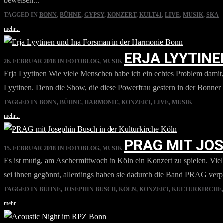
beweisen...
TAGGED IN
BONN
,
BÜHNE
,
GYPSY
,
KONZERT
,
KULT41
,
LIVE
,
MUSIK
,
SKA
mehr...
ERJA LYYTIN
26. FEBRUAR 2018
IN
FOTOBLOG
,
MUSIK
Erja Lyytinen Wie viele Menschen habe ich ein echtes Problem damit
Lyytinen. Denn die Show, die diese Powerfrau gestern in der Bonner 
TAGGED IN
BONN
,
BÜHNE
,
HARMONIE
,
KONZERT
,
LIVE
,
MUSIK
mehr...
PRAG MIT JOS
15. FEBRUAR 2018
IN
FOTOBLOG
,
MUSIK
Es ist mutig, am Aschermittwoch in Köln ein Konzert zu spielen. Viel
sei ihnen gegönnt, allerdings haben sie dadurch die Band PRAG verpass
TAGGED IN
BÜHNE
,
JOSEPHIN BUSCH
,
KÖLN
,
KONZERT
,
KULTURKIRCHE
mehr...