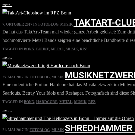
mehr...
TAKTART-CLU
7. OKTOBER 2017
IN
FOTOBLOG
,
MUSIK
Da hat das TaktArt-Team mal wieder ganze Arbeit geleistet: Zum dr
hochmotivierte Metal-Bands zeigten eine beachtliche Bandbreite diese
TAGGED IN
BONN
,
BÜHNE
,
METAL
,
MUSIK
,
RPZ
mehr...
MUSIKNETZWERK
25. MAI 2017
IN
FOTOBLOG
,
MUSIK
Eine ordentliche Portion Hardcore hat das Musiknetzwerk im Mittwo
Saarlouis, Betray Your Idols und Reshaper. Fotografisch sind diese 
TAGGED IN
BONN
,
HARDCORE
,
METAL
,
MUSIK
,
RPZ
mehr...
SHREDHAMMER U
21. MAI 2017
IN
FOTOBLOG
,
MUSIK