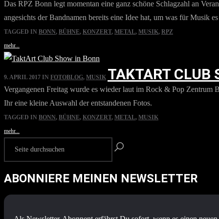
Das RPZ Bonn legt momentan eine ganz schöne Schlagzahl an Veranst
angesichts der Bandnamen bereits eine Idee hat, um was für Musik es s
TAGGED IN
BONN
,
BÜHNE
,
KONZERT
,
METAL
,
MUSIK
,
RPZ
mehr...
TAKTART CLUB 
9. APRIL 2017
IN
FOTOBLOG
,
MUSIK
Vergangenen Freitag wurde es wieder laut im Rock & Pop Zentrum Bon
Ihr eine kleine Auswahl der entstandenen Fotos.
TAGGED IN
BONN
,
BÜHNE
,
KONZERT
,
METAL
,
MUSIK
mehr...
ABONNIERE MEINEN NEWSLETTER
Als Newsletter-Abonnent erfährst Du sofort, wenn es einen neuen 