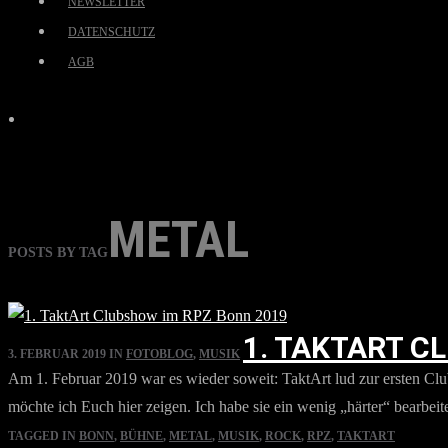
NEWSLETTER
DATENSCHUTZ
AGB
METAL
POSTS BY TAG
1. TAKTART C
3. FEBRUAR 2019
IN
FOTOBLOG
,
MUSIK
Am 1. Februar 2019 war es wieder soweit: TaktArt lud zur ersten C
möchte ich Euch hier zeigen. Ich habe sie ein wenig „härter“ bearbeitet
TAGGED IN
BONN
,
BÜHNE
,
METAL
,
MUSIK
,
ROCK
,
RPZ
,
TAKTART