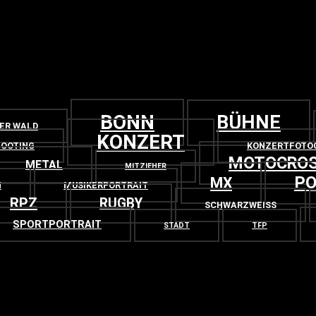
BONN
BÜHNE
GER WALD
KONZERT
OOTING
KONZERTFOTO
MOTOCRO
METAL
MITZIEHER
PO
MX
N
MUSIKERPORTRAIT
RPZ
RUGBY
SCHWARZWEISS
SPORTPORTRAIT
STADT
TFP