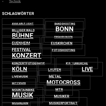
Technik
SCHLAGWÖRTER
AVAILABLE LIGHT
BANDSHOOTING
BONN
BILLIGER WALD
BÜHNE
ERFAHRUNGEN
EUENHEIM
EUSKIRCHEN
FESTIVAL
FOTOSHOOTING
KONZERT
KONZERTFOTOGRAFIE
KULTURKIRCHE
KÖLN
LIVE
LAUFEN
METAL
LIVEMUSIK
MOTOCROSS
MITZIEHER
MTB
MOUNTAINBIKE
MUSIK
MUSIKER
MUSIKERIN
MUSIKERPORTRAIT