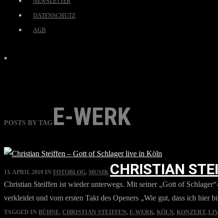
NEWSLETTER
DATENSCHUTZ
AGB
E-WERK
POSTS BY TAG
CHRISTIAN STE
13. APRIL 2019
IN
FOTOBLOG
,
MUSIK
Christian Steiffen ist wieder unterwegs. Mit seiner „Gott of Schlag
verkleidet und vom ersten Takt des Openers „Wie gut, dass ich hier b
TAGGED IN
BÜHNE
,
CHRISTIAN STEIFFEN
,
E-WERK
,
KÖLN
,
KONZERT
,
LI