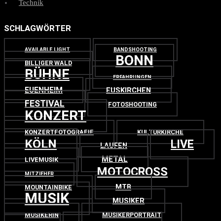
Technik
SCHLAGWÖRTER
AVAILABLE LIGHT
BANDSHOOTING
BONN
BILLIGER WALD
BÜHNE
ERFAHRUNGEN
EUENHEIM
EUSKIRCHEN
FESTIVAL
FOTOSHOOTING
KONZERT
KONZERTFOTOGRAFIE
KULTURKIRCHE
KÖLN
LIVE
LAUFEN
METAL
LIVEMUSIK
MOTOCROSS
MITZIEHER
MTB
MOUNTAINBIKE
MUSIK
MUSIKER
MUSIKERIN
MUSIKERPORTRAIT