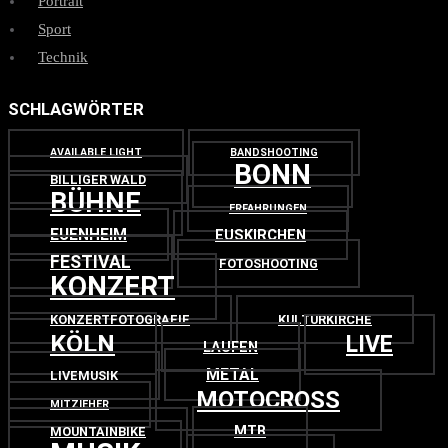
Portrait
Sport
Technik
SCHLAGWÖRTER
AVAILABLE LIGHT
BANDSHOOTING
BONN
BILLIGER WALD
BÜHNE
ERFAHRUNGEN
EUENHEIM
EUSKIRCHEN
FESTIVAL
FOTOSHOOTING
KONZERT
KONZERTFOTOGRAFIE
KULTURKIRCHE
KÖLN
LIVE
LAUFEN
METAL
LIVEMUSIK
MOTOCROSS
MITZIEHER
MTB
MOUNTAINBIKE