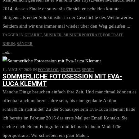
Rampenlicht getreten ist er während des Toys2Masters-Bandcontests
2014, dessen Finale er souverän für sich entscheiden konnte –
übrigens als erster Solokünstler in der Geschichte des Wettbewerbs.
Seitdem sind wir uns immer mal wieder über den Weg gelaufen,...
TAGGED IN
GITARRE
,
MUSIKER
,
MUSIKERPORTRAIT
,
PORTRAIT
,
RHEIN
,
SÄNGER
mehr...
11. AUGUST 2020
IN
FOTOBLOG
,
PORTRAIT
,
SPORT
SOMMERLICHE FOTOSESSION MIT EVA-
LUCA KLEMMT
Manche Dinge brauchen einfach ihre Zeit. Und manchmal können es
offenbar auch mehrere Jahre sein, bis eine geplante Aktion
schließlich stattfindet. Zu der Schauspielerin Eva-Luca Klemmt hatte
ich bereits im Februar 2016 das erste Mal per Email Kontakt. Sie
suchte nach einem Fotografen und ich nach einem Model für
Sportportraits. Wir schrieben ein paar Male...