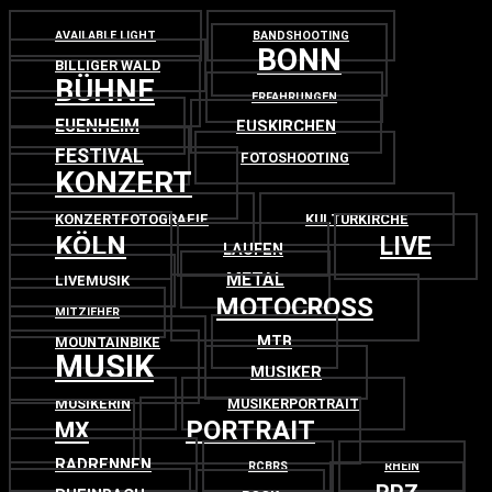
AVAILABLE LIGHT
BANDSHOOTING
BONN
BILLIGER WALD
BÜHNE
ERFAHRUNGEN
EUENHEIM
EUSKIRCHEN
FESTIVAL
FOTOSHOOTING
KONZERT
KONZERTFOTOGRAFIE
KULTURKIRCHE
KÖLN
LIVE
LAUFEN
METAL
LIVEMUSIK
MOTOCROSS
MITZIEHER
MTB
MOUNTAINBIKE
MUSIK
MUSIKER
MUSIKERIN
MUSIKERPORTRAIT
PORTRAIT
MX
RADRENNEN
RCBRS
RHEIN