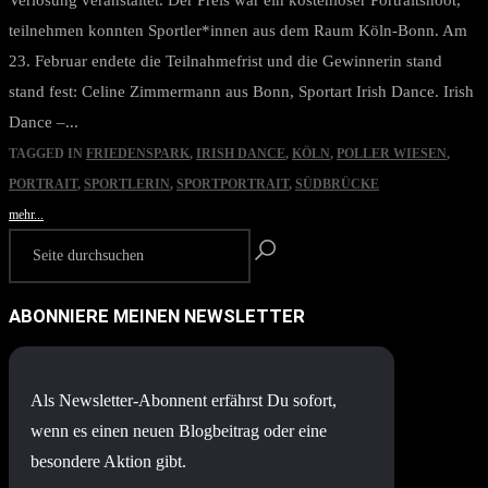
Verlosung veranstaltet. Der Preis war ein kostenloser Portraitshoot,
teilnehmen konnten Sportler*innen aus dem Raum Köln-Bonn. Am
23. Februar endete die Teilnahmefrist und die Gewinnerin stand
stand fest: Celine Zimmermann aus Bonn, Sportart Irish Dance. Irish
Dance –...
TAGGED IN
FRIEDENSPARK
,
IRISH DANCE
,
KÖLN
,
POLLER WIESEN
,
PORTRAIT
,
SPORTLERIN
,
SPORTPORTRAIT
,
SÜDBRÜCKE
mehr...
ABONNIERE MEINEN NEWSLETTER
Als Newsletter-Abonnent erfährst Du sofort,
wenn es einen neuen Blogbeitrag oder eine
besondere Aktion gibt.