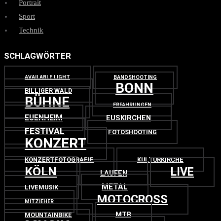
Portrait
Sport
Technik
SCHLAGWÖRTER
AVAILABLE LIGHT
BANDSHOOTING
BONN
BILLIGER WALD
BÜHNE
ERFAHRUNGEN
EUENHEIM
EUSKIRCHEN
FESTIVAL
FOTOSHOOTING
KONZERT
KONZERTFOTOGRAFIE
KULTURKIRCHE
KÖLN
LIVE
LAUFEN
METAL
LIVEMUSIK
MOTOCROSS
MITZIEHER
MTB
MOUNTAINBIKE