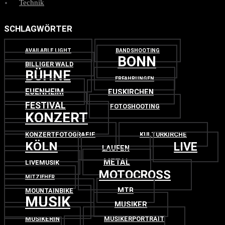
Technik
SCHLAGWÖRTER
AVAILABLE LIGHT
BANDSHOOTING
BONN
BILLIGER WALD
BÜHNE
ERFAHRUNGEN
EUENHEIM
EUSKIRCHEN
FESTIVAL
FOTOSHOOTING
KONZERT
KONZERTFOTOGRAFIE
KULTURKIRCHE
KÖLN
LIVE
LAUFEN
METAL
LIVEMUSIK
MOTOCROSS
MITZIEHER
MTB
MOUNTAINBIKE
MUSIK
MUSIKER
MUSIKERIN
MUSIKERPORTRAIT