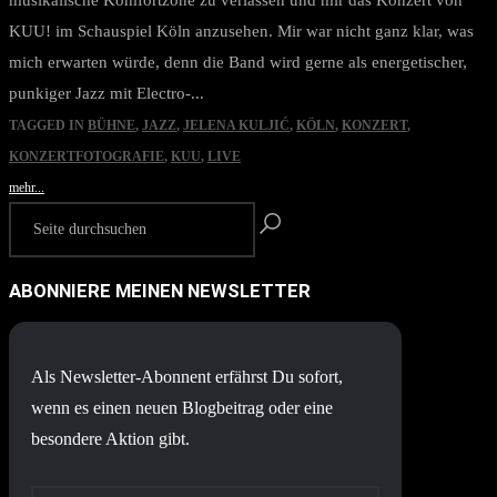
musikalische Komfortzone zu verlassen und mir das Konzert von
KUU! im Schauspiel Köln anzusehen. Mir war nicht ganz klar, was
mich erwarten würde, denn die Band wird gerne als energetischer,
punkiger Jazz mit Electro-...
TAGGED IN
BÜHNE
,
JAZZ
,
JELENA KULJIĆ
,
KÖLN
,
KONZERT
,
KONZERTFOTOGRAFIE
,
KUU
,
LIVE
mehr...
ABONNIERE MEINEN NEWSLETTER
Als Newsletter-Abonnent erfährst Du sofort,
wenn es einen neuen Blogbeitrag oder eine
besondere Aktion gibt.