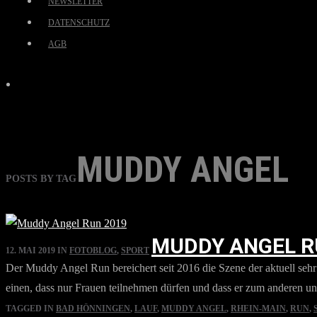
NEWSLETTER
DATENSCHUTZ
AGB
MUDDY ANGEL
POSTS BY TAG
MUDDY ANGEL R
12. MAI 2019
IN
FOTOBLOG
,
SPORT
Der Muddy Angel Run bereichert seit 2016 die Szene der aktuell sehr
einen, dass nur Frauen teilnehmen dürfen und dass er zum anderen un
TAGGED IN
BAD HÖNNINGEN
,
LAUF
,
MUDDY ANGEL
,
RHEIN-MAIN
,
RUN
,