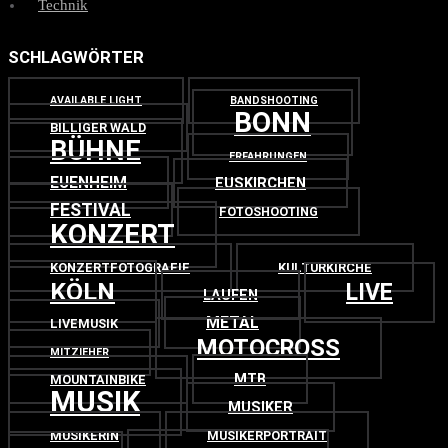
Technik
SCHLAGWÖRTER
AVAILABLE LIGHT
BANDSHOOTING
BONN
BILLIGER WALD
BÜHNE
ERFAHRUNGEN
EUENHEIM
EUSKIRCHEN
FESTIVAL
FOTOSHOOTING
KONZERT
KONZERTFOTOGRAFIE
KULTURKIRCHE
KÖLN
LIVE
LAUFEN
METAL
LIVEMUSIK
MOTOCROSS
MITZIEHER
MTB
MOUNTAINBIKE
MUSIK
MUSIKER
MUSIKERIN
MUSIKERPORTRAIT