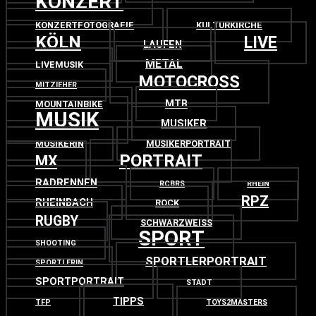
KONZERT
KONZERTFOTOGRAFIE
KULTURKIRCHE
KÖLN
LIVE
LAUFEN
METAL
LIVEMUSIK
MOTOCROSS
MITZIEHER
MTB
MOUNTAINBIKE
MUSIK
MUSIKER
MUSIKERIN
MUSIKERPORTRAIT
PORTRAIT
MX
RADRENNEN
RCBRS
RHEIN
RPZ
RHEINBACH
ROCK
RUGBY
SCHWARZWEISS
SPORT
SHOOTING
SPORTLERPORTRAIT
SPORTLERIN
SPORTPORTRAIT
STADT
TIPPS
TFP
TOYS2MASTERS