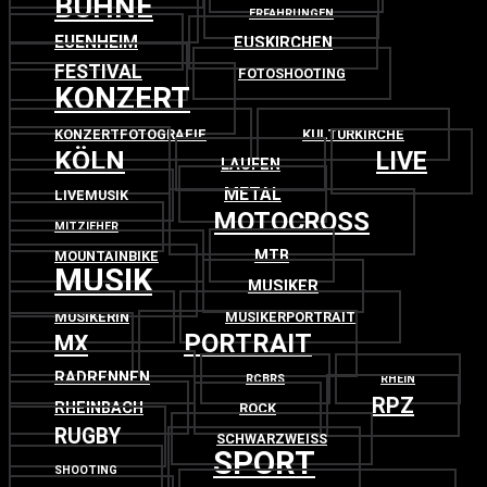
BÜHNE
ERFAHRUNGEN
EUENHEIM
EUSKIRCHEN
FESTIVAL
FOTOSHOOTING
KONZERT
KONZERTFOTOGRAFIE
KULTURKIRCHE
KÖLN
LIVE
LAUFEN
METAL
LIVEMUSIK
MOTOCROSS
MITZIEHER
MTB
MOUNTAINBIKE
MUSIK
MUSIKER
MUSIKERIN
MUSIKERPORTRAIT
PORTRAIT
MX
RADRENNEN
RCBRS
RHEIN
RPZ
RHEINBACH
ROCK
RUGBY
SCHWARZWEISS
SPORT
SHOOTING