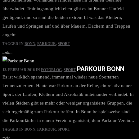
und schnellsten vorhandene Hindernisse im urbanen Gelände
überwindet. Trainingsmöglichkeiten gibt es im Bonner Umfeld
genügend, und so sind die beiden extrem fit was das Klettern,
Laufen und Springen auf und über Mauern, Dächern und Treppen
angeht....
TAGGED IN
BONN
,
PARKOUR
,
SPORT
mehr...
PARKOUR BONN
13. FEBRUAR 2016
IN
FOTOBLOG
,
SPORT
Es ist wirklich spannend, immer mal wieder neue Sportarten
kennenzulernen. Heute war Parkour an der Reihe, ein relativ neuer
Sport, der Laufen, Klettern und Akrobatik miteinander verbindet. In
vielen Städten gibt es mehr oder weniger organisierte Gruppen, die
sich regelmäßig zum Parkour treffen. In Bonn beispielsweise sind
die Parkourläufer in einem Verein organisiert, dem Parkour Verein...
TAGGED IN
BONN
,
PARKOUR
,
SPORT
mehr...