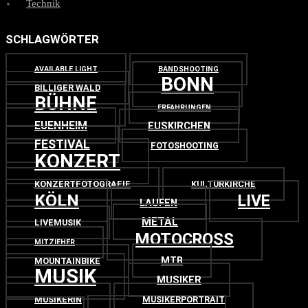
Technik
SCHLAGWÖRTER
AVAILABLE LIGHT
BANDSHOOTING
BONN
BILLIGER WALD
BÜHNE
ERFAHRUNGEN
EUENHEIM
EUSKIRCHEN
FESTIVAL
FOTOSHOOTING
KONZERT
KONZERTFOTOGRAFIE
KULTURKIRCHE
KÖLN
LIVE
LAUFEN
METAL
LIVEMUSIK
MOTOCROSS
MITZIEHER
MTB
MOUNTAINBIKE
MUSIK
MUSIKER
MUSIKERIN
MUSIKERPORTRAIT