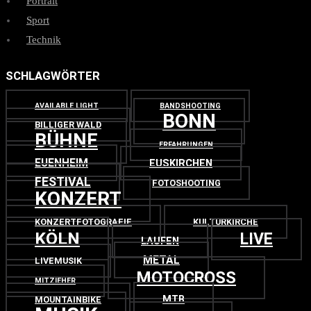
Portrait
Sport
Technik
SCHLAGWÖRTER
AVAILABLE LIGHT
BANDSHOOTING
BONN
BILLIGER WALD
BÜHNE
ERFAHRUNGEN
EUENHEIM
EUSKIRCHEN
FESTIVAL
FOTOSHOOTING
KONZERT
KONZERTFOTOGRAFIE
KULTURKIRCHE
KÖLN
LIVE
LAUFEN
METAL
LIVEMUSIK
MOTOCROSS
MITZIEHER
MTB
MOUNTAINBIKE