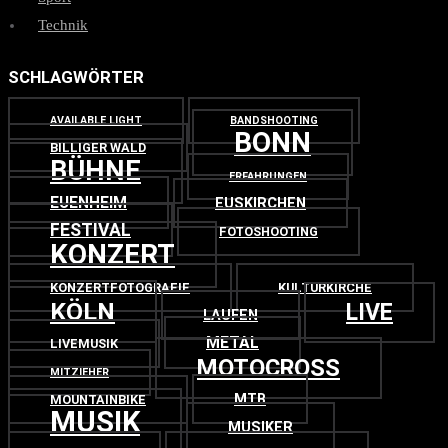
Technik
SCHLAGWÖRTER
AVAILABLE LIGHT
BANDSHOOTING
BONN
BILLIGER WALD
BÜHNE
ERFAHRUNGEN
EUENHEIM
EUSKIRCHEN
FESTIVAL
FOTOSHOOTING
KONZERT
KONZERTFOTOGRAFIE
KULTURKIRCHE
KÖLN
LIVE
LAUFEN
METAL
LIVEMUSIK
MOTOCROSS
MITZIEHER
MTB
MOUNTAINBIKE
MUSIK
MUSIKER