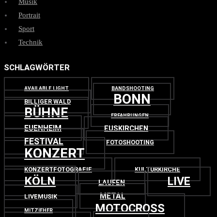
Musik
Portrait
Sport
Technik
SCHLAGWÖRTER
AVAILABLE LIGHT
BANDSHOOTING
BONN
BILLIGER WALD
BÜHNE
ERFAHRUNGEN
EUENHEIM
EUSKIRCHEN
FESTIVAL
FOTOSHOOTING
KONZERT
KONZERTFOTOGRAFIE
KULTURKIRCHE
KÖLN
LIVE
LAUFEN
METAL
LIVEMUSIK
MOTOCROSS
MITZIEHER