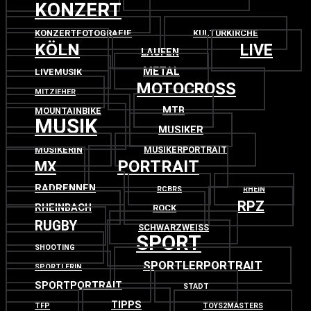
KONZERT
KONZERTFOTOGRAFIE
KULTURKIRCHE
KÖLN
LIVE
LAUFEN
METAL
LIVEMUSIK
MOTOCROSS
MITZIEHER
MTB
MOUNTAINBIKE
MUSIK
MUSIKER
MUSIKERIN
MUSIKERPORTRAIT
PORTRAIT
MX
RADRENNEN
RCBRS
RHEIN
RPZ
RHEINBACH
ROCK
RUGBY
SCHWARZWEISS
SPORT
SHOOTING
SPORTLERPORTRAIT
SPORTLERIN
SPORTPORTRAIT
STADT
TIPPS
TFP
TOYS2MASTERS