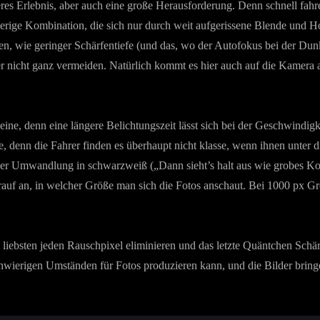
eres Erlebnis, aber auch eine große Herausforderung. Denn schnell fahre
hwierige Kombination, die sich nur durch weit aufgerissene Blende und
, wie geringer Schärfentiefe (und das, wo der Autofokus bei der Dunk
ber nicht ganz vermeiden. Natürlich kommt es hier auch auf die Kamer
ine, denn eine längere Belichtungszeit lässt sich bei der Geschwindigkei
ne, denn die Fahrer finden es überhaupt nicht klasse, wenn ihnen unter
 der Umwandlung in schwarzweiß („Dann sieht’s halt aus wie grobes Kor
auf an, in welcher Größe man sich die Fotos anschaut. Bei 1000 px Größ
 liebsten jeden Rauschpixel eliminieren und das letzte Quäntchen Schär
hwierigen Umständen für Fotos produzieren kann, und die Bilder bringe