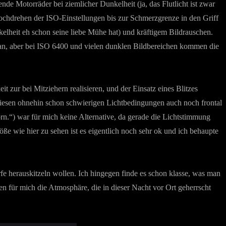
nde Motorräder bei ziemlicher Dunkelheit (ja, das Flutlicht ist zwar
 Hochdrehen der ISO-Einstellungen bis zur Schmerzgrenze in den Griff
elheit eh schon seine liebe Mühe hat) und kräftigem Bildrauschen.
a an, aber bei ISO 6400 und vielen dunklen Bildbereichen kommen die
t zur bei Mitziehern realisieren, und der Einsatz eines Blitzes
 diesen ohnehin schon schwierigen Lichtbedingungen auch noch frontal
n.“) war für mich keine Alternative, da gerade die Lichtstimmung
e wie hier zu sehen ist es eigentlich noch sehr ok und ich behaupte
fe herauskitzeln wollen. Ich hingegen finde es schon klasse, was man
n für mich die Atmosphäre, die in dieser Nacht vor Ort geherrscht