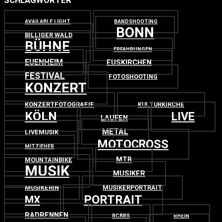
SCHLAGWÖRTER
AVAILABLE LIGHT
BANDSHOOTING
BONN
BILLIGER WALD
BÜHNE
ERFAHRUNGEN
EUENHEIM
EUSKIRCHEN
FESTIVAL
FOTOSHOOTING
KONZERT
KONZERTFOTOGRAFIE
KULTURKIRCHE
KÖLN
LIVE
LAUFEN
METAL
LIVEMUSIK
MOTOCROSS
MITZIEHER
MTB
MOUNTAINBIKE
MUSIK
MUSIKER
MUSIKERIN
MUSIKERPORTRAIT
PORTRAIT
MX
RADRENNEN
RCBRS
RHEIN