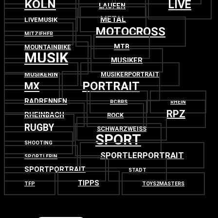
KÖLN
LIVE
LAUFEN
METAL
LIVEMUSIK
MOTOCROSS
MITZIEHER
MTB
MOUNTAINBIKE
MUSIK
MUSIKER
MUSIKERIN
MUSIKERPORTRAIT
PORTRAIT
MX
RADRENNEN
RCBRS
RHEIN
RPZ
RHEINBACH
ROCK
RUGBY
SCHWARZWEISS
SPORT
SHOOTING
SPORTLERPORTRAIT
SPORTLERIN
SPORTPORTRAIT
STADT
TIPPS
TFP
TOYS2MASTERS
OBEN
ZURÜCK NACH