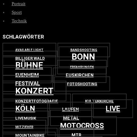
Portrait
Sport
Technik
SCHLAGWÖRTER
AVAILABLE LIGHT
BANDSHOOTING
BONN
BILLIGER WALD
BÜHNE
ERFAHRUNGEN
EUENHEIM
EUSKIRCHEN
FESTIVAL
FOTOSHOOTING
KONZERT
KONZERTFOTOGRAFIE
KULTURKIRCHE
KÖLN
LIVE
LAUFEN
METAL
LIVEMUSIK
MOTOCROSS
MITZIEHER
MTB
MOUNTAINBIKE